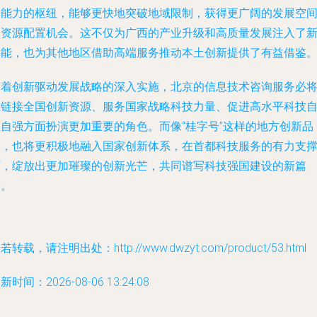
务能力的枢纽，能够更快地突破地域限制，获得更广阔的发展空
和资源配置机会。这不仅为广西的产业升级和高质量发展注入了
动能，也为其他地区借助高端服务推动本土创新提供了有益借鉴
随着创新驱动发展战略的深入实施，北京的信息技术咨询服务必
在链接全国创新资源、服务国家战略科技力量、促进高水平科技
立自强方面扮演更加重要的角色。而像“桂字号”这样的地方创新品
牌，也将更积极地融入国家创新体系，在首都科技服务的有力支
下，绽放出更加璀璨的创新光芒，共同谱写科技强国建设的新篇
章。
若转载，请注明出处：http://www.dwzyt.com/product/53.html
新时间：2026-08-06 13:24:08